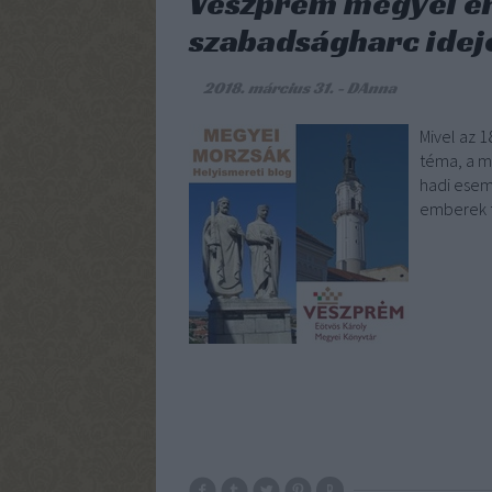
Veszprém megyei é
szabadságharc idej
2018. március 31.
-
DAnna
Mivel az 
téma, a m
hadi esem
emberek 