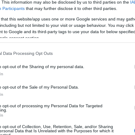
. This information may also be disclosed by us to third parties on the
IA
Ato
Participants
that may further disclose it to other third parties.
bej
 that this website/app uses one or more Google services and may gath
including but not limited to your visit or usage behaviour. You may click 
Eg
 to Google and its third-party tags to use your data for below specifi
ogle consent section.
TOVÁBB
l Data Processing Opt Outs
1
komment
o opt-out of the Sharing of my personal data.
szeptember
kancellár
plusz
ispán
Veszprém megye
In
o opt-out of the Sale of my Personal Data.
gi
In
to opt-out of processing my Personal Data for Targeted
ing.
In
rásbeli már lezajlott, íme, itt vannak a feladatok, és
o opt-out of Collection, Use, Retention, Sale, and/or Sharing
ok.
ersonal Data that Is Unrelated with the Purposes for which it
lected.