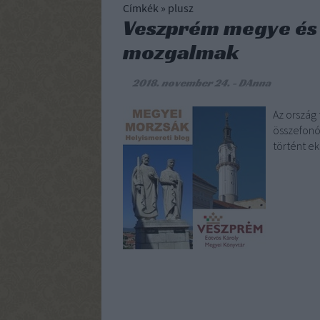
Címkék
»
plusz
Veszprém megye és 
mozgalmak
2018. november 24.
-
DAnna
Az ország 
összefonó
történt e