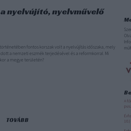
a nyelvújító, nyelvművelő
Me
Sze
Olv
Inf
történetében fontos korszak volt a nyelvújítás időszaka, mely
múlt
dott a nemzeti eszmék terjedésével és a reformkorral. Mi
kkor a megye területén?
Be
A fő
pusz
Évfo
TOVÁBB
10.)
Feb