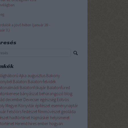
yvilágban
eg
rdulók a jövő héten (január 28 -
uár 3.)
resés
mkék
világháború
Ajka
augusztus
Bakony
onybél
Balaton
Balaton-felvidék
atonalmádi
Balatonfőkajár
Balatonfüred
atonkenese
bányászat
beharangozó
blog
lád
december
Devecser
egészség
Eötvös
oly Megyei Könyvtár
építészet
eseménynaptár
ruár
Felsőörs
festészet
filmművészet
geoláda
észet
hadtörténet
Hajmáskér
helyismeret
ytörténet
Herend
híres ember
hogyan