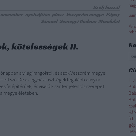
nag
Szólj hozzá!
november
nyelvújítás
plusz
Veszprém megye
Pápay
Süm
Sámuel
Somogyi Gedeon
Mondolat
Évfo
febr
k, kötelességek II.
Ke
Cí
hónapban a világi rangokról, és azok Veszprém megyei
 esett szó. De az egyházi tisztségek legalább annyira
1. 
s felépítésűek, és viselőik szintén jelentős szerepet
Bak
k a megye életében.
Bal
Bal
csa
Kár
feb
gép
hel