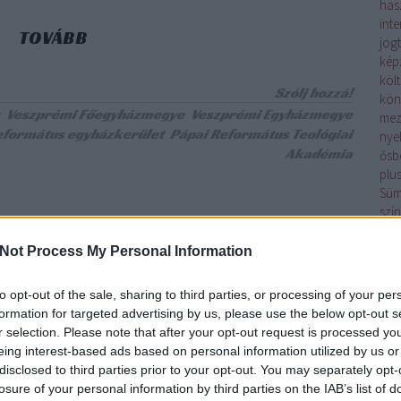
has
inte
TOVÁBB
jog
kép
költ
Szólj hozzá!
kön
Veszprémi Főegyházmegye
Veszprémi Egyházmegye
mez
eformátus egyházkerület
Pápai Református Teológiai
nye
Akadémia
ősb
plu
Sü
szí
ok, kötelességek
Tap
Tih
Not Process My Personal Information
vall
Ves
to opt-out of the sale, sharing to third parties, or processing of your per
rceg, báró? Bán, nádor, ispán? A magyar történelem tanulása
Cím
formation for targeted advertising by us, please use the below opt-out s
ngeteg olyan rangot jelentő kifejezés kerül elő, melyeknek
r selection. Please note that after your opt-out request is processed y
F
mozni az értelmét. Érdemes kicsit körbejárni a kérdést.
eing interest-based ads based on personal information utilized by us or
disclosed to third parties prior to your opt-out. You may separately opt-
RSS 
losure of your personal information by third parties on the IAB’s list of
bej