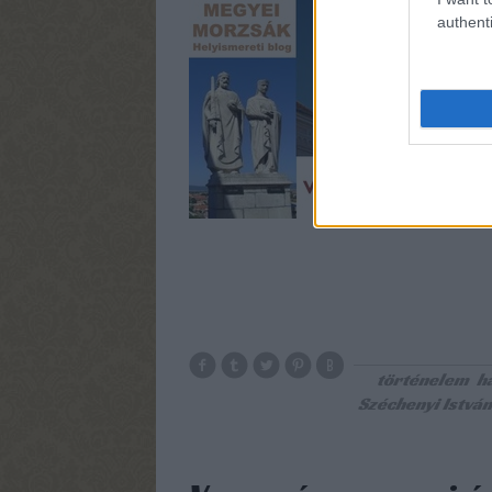
A mai pos
authenti
Szakközép
történelem
h
Széchenyi István