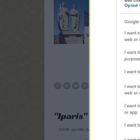
Opted 
Google 
I want t
web or d
I want t
purpose
I want 
I want t
web or d
I want t
or app.
"Iparis" történelem
I want t
2018. április 28.
-
DAnna
I want t