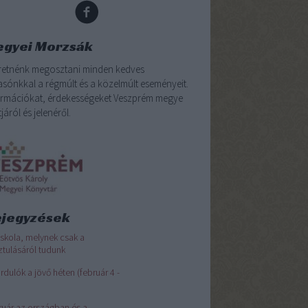
gyei Morzsák
retnénk megosztani minden kedves
asónkkal a régmúlt és a közelmúlt eseményeit.
ormációkat, érdekességeket Veszprém megye
járól és jelenéről.
jegyzések
iskola, melynek csak a
tulásáról tudunk
rdulók a jövő héten (február 4 -
ruár az országban és a