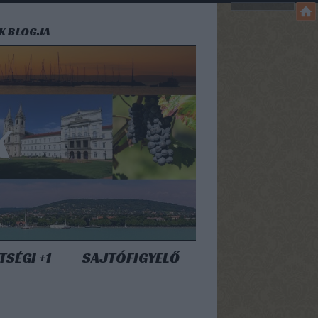
EK BLOGJA
K
TSÉGI +1
SAJTÓFIGYELŐ