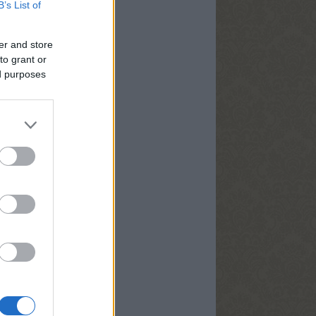
B’s List of
m
egyzések
,
kommentek
er and store
to grant or
yéb
ed purposes