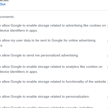
Out
consents
o allow Google to enable storage related to advertising like cookies on
evice identifiers in apps.
o allow my user data to be sent to Google for online advertising
s.
TOVÁBB
to allow Google to send me personalized advertising.
Szólj hozzá!
o allow Google to enable storage related to analytics like cookies on
történelem
május
érettségi
plusz
evice identifiers in apps.
o allow Google to enable storage related to functionality of the website
 tételek
o allow Google to enable storage related to personalization.
o allow Google to enable storage related to security, including