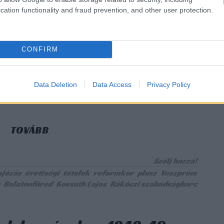
ztban az Ipari (Veszprémi Szakképzési Centrum Ipari
cation functionality and fraud prevention, and other user protection.
iskolája) történelem tételsorából válogattunk.
CONFIRM
Data Deletion
Data Access
Privacy Policy
TOVÁBB
Szólj hozzá!
ajózás
érettségi
tételek
reformkor
plusz
Veszprém
Balatonfüred
Kossuth Lajos
Rákóczi szabadságharc