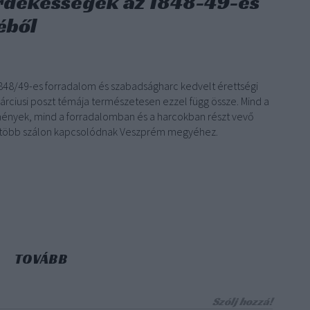
rdekességek az 1848-49-es
éből
1848/49-es forradalom és szabadságharc kedvelt érettségi
árciusi poszt témája természetesen ezzel függ össze. Mind a
ények, mind a forradalomban és a harcokban részt vevő
több szálon kapcsolódnak Veszprém megyéhez.
TOVÁBB
Szólj hozzá!