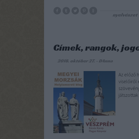
nyelvészet
Címek, rangok, jogo
2018. október 27.
-
DAnna
Az előző 
viselőiről
szövevénye
játszotta