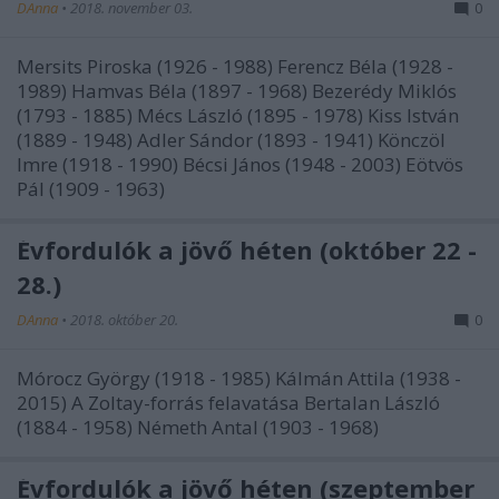
DAnna
•
2018. november 03.
0
Mersits Piroska (1926 - 1988) Ferencz Béla (1928 -
1989) Hamvas Béla (1897 - 1968) Bezerédy Miklós
(1793 - 1885) Mécs László (1895 - 1978) Kiss István
(1889 - 1948) Adler Sándor (1893 - 1941) Könczöl
Imre (1918 - 1990) Bécsi János (1948 - 2003) Eötvös
Pál (1909 - 1963)
Évfordulók a jövő héten (október 22 -
28.)
DAnna
•
2018. október 20.
0
Mórocz György (1918 - 1985) Kálmán Attila (1938 -
2015) A Zoltay-forrás felavatása Bertalan László
(1884 - 1958) Németh Antal (1903 - 1968)
Évfordulók a jövő héten (szeptember