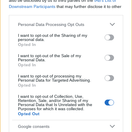
also be disclosed by us to third parties on the
IAB’s List of
Downstream Participants
that may further disclose it to other
third parties.
Please note that this website/app uses one or more Google
Personal Data Processing Opt Outs
services and may gather and store information including but
not limited to your visit or usage behaviour. You may click to
I want to opt-out of the Sharing of my
personal data.
grant or deny consent to Google and its third-party tags to
Opted In
use your data for below specified purposes in below Google
consent section.
I want to opt-out of the Sale of my
Personal Data.
Opted In
Évfordulók a jövő héten (június 11 -
17.)
I want to opt-out of processing my
Personal Data for Targeted Advertising.
Opted In
DAnna
•
2018. június 09.
0
I want to opt-out of Collection, Use,
Retention, Sale, and/or Sharing of my
Medgyasszai Balázs (1938 - 2011) Sebestyén Attila
Personal Data that Is Unrelated with the
(1943 - 2001) Rotarides Mihály (1893 - 1950)
Purposes for which it was collected.
Opted Out
Quasimodo, Salvatore (1901 - 1968) Pass László
(1893 - 1973) Kapás Dezső (1940 - 1993) Vízmű
Google consents
Borszörcsökön Selényi Antal Ferenc (1928 - 2009)