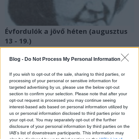
Évfordulók a jövő héten (augusztus
13 - 19.)
DAnna
•
2018. augusztus 11.
0
Blog -
Do Not Process My Personal Information
Bánovics Szulpic Alajos (1801 - 1868) Nagy
Emerencia (1921 - 1978) Alapkőletétel Pápán Csekő
If you wish to opt-out of the sale, sharing to third parties, or
Béla (1943 - 1996) Emlékműavatás Veszprémben
processing of your personal or sensitive information for
Folly Gyula (1943 - 2011) Polinszky Károly (1922 -
targeted advertising by us, please use the below opt-out
1998) Rakos Jenő (1918 - 2002) Huber Gyula (1861 -
section to confirm your selection. Please note that after your
1943) Lakos Béla (1875 - 1948) A reformátusok…
opt-out request is processed you may continue seeing
interest-based ads based on personal information utilized by
us or personal information disclosed to third parties prior to
your opt-out. You may separately opt-out of the further
disclosure of your personal information by third parties on the
IAB’s list of downstream participants. This information may