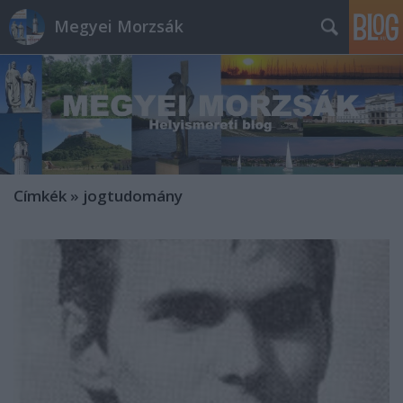
Megyei Morzsák
Címkék
»
jogtudomány