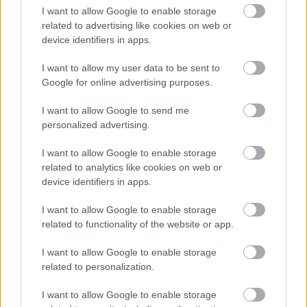
Csordós Albert (1933 - 1993) László…
I want to allow Google to enable storage
related to advertising like cookies on web or
device identifiers in apps.
I want to allow my user data to be sent to
Google for online advertising purposes.
I want to allow Google to send me
personalized advertising.
I want to allow Google to enable storage
related to analytics like cookies on web or
device identifiers in apps.
I want to allow Google to enable storage
related to functionality of the website or app.
Évfordulók a jövő héten (május 28 -
I want to allow Google to enable storage
related to personalization.
június 3.)
DAnna
•
2018. május 26.
0
I want to allow Google to enable storage