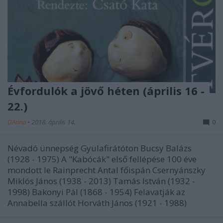
Évfordulók a jövő héten (április 16 -
22.)
DAnna
•
2018. április 14.
0
Névadó ünnepség Gyulafirátóton Bucsy Balázs
(1928 - 1975) A "Kabócák" első fellépése 100 éve
mondott le Rainprecht Antal főispán Csernyánszky
Miklós János (1938 - 2013) Tamás István (1932 -
1998) Bakonyi Pál (1868 - 1954) Felavatják az
Annabella szállót Horváth János (1921 - 1988)