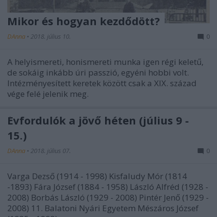
Mikor és hogyan kezdődött?
DAnna
•
2018. július 10.
0
A helyismereti, honismereti munka igen régi keletű,
de sokáig inkább úri passzió, egyéni hobbi volt.
Intézményesített keretek között csak a XIX. század
vége felé jelenik meg.
Évfordulók a jövő héten (július 9 -
15.)
DAnna
•
2018. július 07.
0
Varga Dezső (1914 - 1998) Kisfaludy Mór (1814
-1893) Fára József (1884 - 1958) László Alfréd (1928 -
2008) Borbás László (1929 - 2008) Pintér Jenő (1929 -
2008) 11. Balatoni Nyári Egyetem Mészáros József