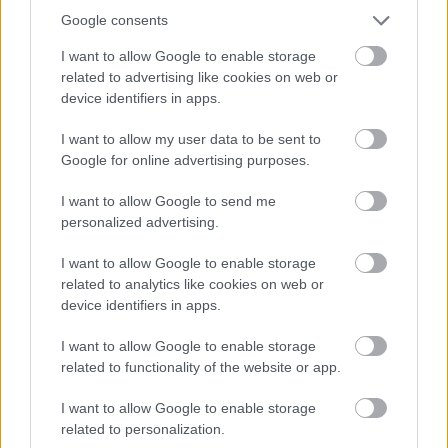
fel. A kezdetek A megalakuláskor tehát a
Google consents
könyvtárnak még nem volt önálló épülete,…
I want to allow Google to enable storage
related to advertising like cookies on web or
device identifiers in apps.
I want to allow my user data to be sent to
Google for online advertising purposes.
I want to allow Google to send me
personalized advertising.
I want to allow Google to enable storage
related to analytics like cookies on web or
device identifiers in apps.
I want to allow Google to enable storage
related to functionality of the website or app.
Évfordulók a jövő héten (július 16 -
22.)
I want to allow Google to enable storage
related to personalization.
DAnna
•
2018. július 14.
0