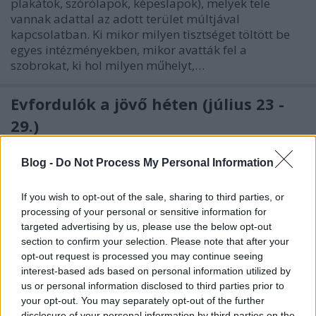
plakátok, szórólapok, képeslapok), melyek tele
vannak adattal az adott terület múltjával
kapcsolatban. Ki mikor milyen tisztséget töltött be
egyes intézményekben, mikor avatták fel a
szobrokat, ki hol milyen műhelyt,…
Évfordulók a jövő héten (július 23 -
29.)
DAnna
•
2018. július 21.
0
Blog -
Do Not Process My Personal Information
László Dezső (1893 - 1949) Patka László (1948 -
If you wish to opt-out of the sale, sharing to third parties, or
2008) Vörös János (1891 - 1968) Dobák Lajos (1928 -
processing of your personal or sensitive information for
2006) Rosta Ferenc (1913 - 1978) Fenyvessy László
targeted advertising by us, please use the below opt-out
(1893 - 1963) Schmidt Ferenc (1881 - 1958) 50 éve
section to confirm your selection. Please note that after your
nyílt meg a szabadtéri mozi Veszprémben A Mária-
opt-out request is processed you may continue seeing
kút felavatása
interest-based ads based on personal information utilized by
us or personal information disclosed to third parties prior to
your opt-out. You may separately opt-out of the further
disclosure of your personal information by third parties on the