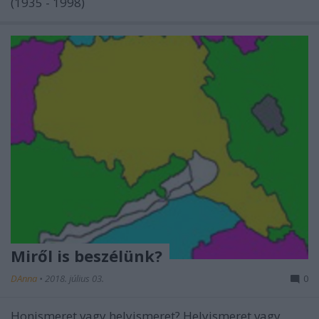
(1935 - 1998)
Miről is beszélünk?
DAnna
•
2018. július 03.
0
Honismeret vagy helyismeret? Helyismeret vagy