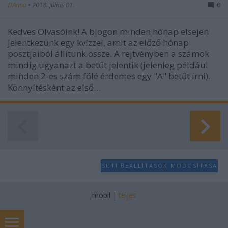
DAnna
•
2018. július 01.
0
Kedves Olvasóink! A blogon minden hónap elsején
jelentkezünk egy kvízzel, amit az előző hónap
posztjaiból állítunk össze. A rejtvényben a számok
mindig ugyanazt a betűt jelentik (jelenleg például
minden 2-es szám fölé érdemes egy "A" betűt írni).
Könnyítésként az első…
SÜTI BEÁLLÍTÁSOK MÓDOSÍTÁSA
mobil
|
teljes