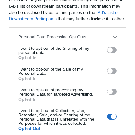
IAB’s list of downstream participants. This information may
also be disclosed by us to third parties on the
IAB’s List of
Downstream Participants
that may further disclose it to other
third parties.
Please note that this website/app uses one or more Google
Personal Data Processing Opt Outs
services and may gather and store information including but
not limited to your visit or usage behaviour. You may click to
I want to opt-out of the Sharing of my
personal data.
grant or deny consent to Google and its third-party tags to
Opted In
use your data for below specified purposes in below Google
consent section.
I want to opt-out of the Sale of my
Personal Data.
Opted In
Egy kis könyvtártörténet
I want to opt-out of processing my
DAnna
•
2018. július 17.
0
Personal Data for Targeted Advertising.
Opted In
Ezt a posztot ott kell kezdeni, ahol az előző
I want to opt-out of Collection, Use,
Retention, Sale, and/or Sharing of my
abbamaradt: 1952-ben önálló intézmény lett a
Personal Data that Is Unrelated with the
megyei könyvtár. Még nem illethetjük mostani
Purposes for which it was collected.
Opted Out
nevén, mert Eötvös Károly nevét csak 1968-ban vette