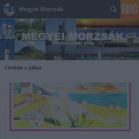
Megyei Morzsák
Címkék
»
július