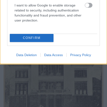
I want to allow Google to enable storage
related to security, including authentication
Gáthy Zoltán (1856 - 1928 ) Makara György (1821 -
functionality and fraud prevention, and other
1893) Gáldonyi Béla László (1928 - 1999) Telcs Ede
user protection.
(1872 - 1948) Stiller Jolán (1898 - 1993) 10 éves a
Veszprémi Aréna Nemes Dénes (1853 - 1928) Lajos
Gábor (1943 - 2002) Medgyessy Ferenc (1881 - 1958)
CONFIRM
Data Deletion
Data Access
Privacy Policy