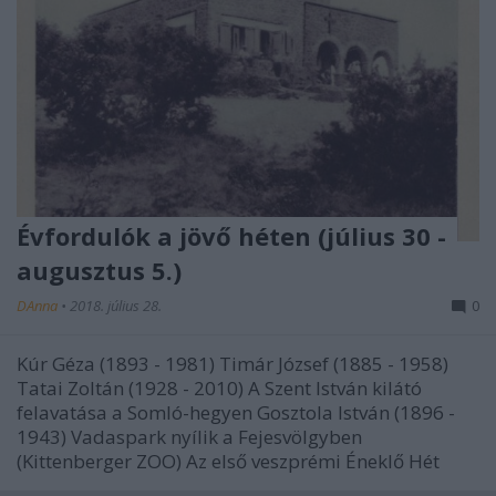
Évfordulók a jövő héten (július 30 -
augusztus 5.)
DAnna
•
2018. július 28.
0
Kúr Géza (1893 - 1981) Timár József (1885 - 1958)
Tatai Zoltán (1928 - 2010) A Szent István kilátó
felavatása a Somló-hegyen Gosztola István (1896 -
1943) Vadaspark nyílik a Fejesvölgyben
(Kittenberger ZOO) Az első veszprémi Éneklő Hét