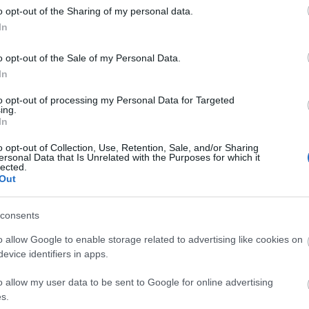
o opt-out of the Sharing of my personal data.
nag
yepű
Medgyasszai Balázs
Sebestyén Attila
Rotarides
In
Magyar Biológiai Kutatóintézet
Salvatore
Pass László
Süm
jos
Selényi Antal Ferenc
Csordós Albert
Borszörcsök
o opt-out of the Sale of my Personal Data.
Évfo
febr
In
Ke
to opt-out of processing my Personal Data for Targeted
ing.
In
o opt-out of Collection, Use, Retention, Sale, and/or Sharing
Cí
ersonal Data that Is Unrelated with the Purposes for which it
lected.
Out
1. 
Bak
Bal
consents
Bal
csa
o allow Google to enable storage related to advertising like cookies on
Kár
evice identifiers in apps.
feb
o allow my user data to be sent to Google for online advertising
gép
s.
hel