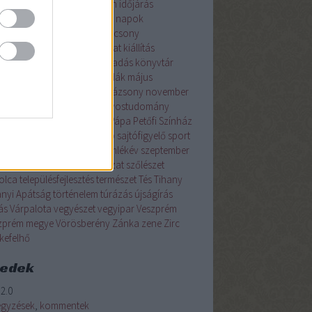
ználd
hónap témája
I. István
időjárás
raktív
irodalom
január
jeles napok
tudomány
július
június
karácsony
zőművészet
Keszthely
kézirat
kiállítás
észet
könyvajánló
könyvkiadás
könyvtár
yvtártudomány
kvíz
legendák
május
őgazdaság
morzsa
Nagyvázsony
november
lvészet
oktatás
október
orvostudomány
emutató
Pannon Egyetem
Pápa
Petőfi Színház
sz
régmúlt
rejtvény
Révfülöp
sajtófigyelő
sport
meg
Szentgál
Szent István emlékév
szeptember
nház
színművészet
szobrászat
szőlészet
olca
településfejlesztés
természet
Tés
Tihany
anyi Apátság
történelem
túrázás
újságírás
ás
Várpalota
vegyészet
vegyipar
Veszprém
zprém megye
Vörösberény
Zánka
zene
Zirc
kefelhő
eedek
2.0
egyzések
,
kommentek