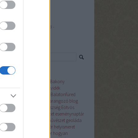
yvilágban
eg
rdulók a jövő héten (január 28 -
uár 3.)
resés
mkék
világháború
Ajka
augusztus
Bakony
onybél
Balaton
Balaton-felvidék
atonalmádi
Balatonfőkajár
Balatonfüred
atonkenese
bányászat
beharangozó
blog
lád
december
Devecser
egészség
Eötvös
oly Megyei Könyvtár
építészet
eseménynaptár
ruár
Felsőörs
festészet
filmművészet
geoláda
észet
hadtörténet
Hajmáskér
helyismeret
ytörténet
Herend
híres ember
hogyan