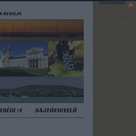
EK BLOGJA
K
TSÉGI +1
SAJTÓFIGYELŐ