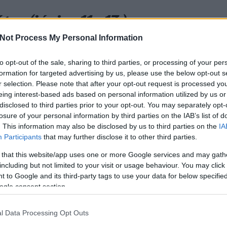
en (június 11 - 17.)
Me
Not Process My Personal Information
Sze
Olv
to opt-out of the sale, sharing to third parties, or processing of your per
38 - 2011) Sebestyén Attila (1943 - 2001) Rotarides Mihály
Inf
formation for targeted advertising by us, please use the below opt-out s
o, Salvatore (1901 - 1968) Pass László (1893 - 1973) Kapás
múlt
r selection. Please note that after your opt-out request is processed y
zmű Borszörcsökön Selényi Antal Ferenc (1928 - 2009)
eing interest-based ads based on personal information utilized by us or
- 1993) László…
disclosed to third parties prior to your opt-out. You may separately opt-
losure of your personal information by third parties on the IAB’s list of
. This information may also be disclosed by us to third parties on the
IA
Participants
that may further disclose it to other third parties.
TOVÁBB
 that this website/app uses one or more Google services and may gath
Be
including but not limited to your visit or usage behaviour. You may click 
A fő
 to Google and its third-party tags to use your data for below specifi
Szólj hozzá!
pusz
ogle consent section.
s
költészet
újságírás
mezőgazdaság
orvostudomány
Évfo
aptár
jogtudomány
híres ember
zoológia
vegyészet
10.)
l Data Processing Opt Outs
eszprém
Tihany
Pápa
Balatonfüred
Ajka
Quasimodo
ászló Gyula
Várkesző
Balatonrendes
Kapás Dezső
Új
Feb