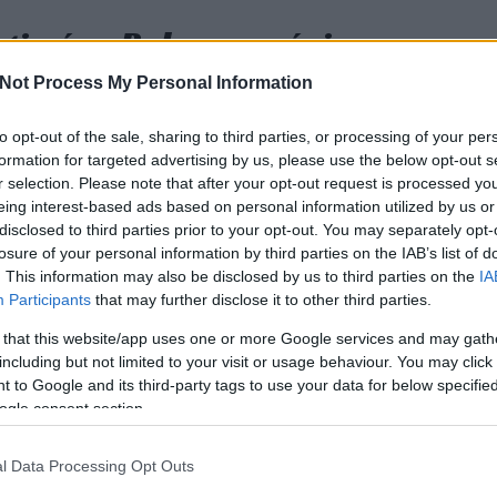
tja és a Bakony a régi
Me
Not Process My Personal Information
Sze
Olv
to opt-out of the sale, sharing to third parties, or processing of your per
Inf
formation for targeted advertising by us, please use the below opt-out s
történelem érettségi tételei. Ha valaki még nem látta, itt
múlt
r selection. Please note that after your opt-out request is processed y
a cím, ami? Mért nem azt írtam, hogy Veszprém megye a régi
eing interest-based ads based on personal information utilized by us or
k területei az évszázadok folyamán elég sokat változtak.
disclosed to third parties prior to your opt-out. You may separately opt-
losure of your personal information by third parties on the IAB’s list of
. This information may also be disclosed by us to third parties on the
IA
Participants
that may further disclose it to other third parties.
 that this website/app uses one or more Google services and may gath
Be
TOVÁBB
including but not limited to your visit or usage behaviour. You may click 
A fő
 to Google and its third-party tags to use your data for below specifi
pusz
ogle consent section.
Szólj hozzá!
Évfo
z
Veszprém
Tihany
Gizella
Tihanyi Apátság
Koppány
10.)
l Data Processing Opt Outs
III. Béla
Tihanyi Alapítólevél
I. István
Zirci Apátság
I.
Feb