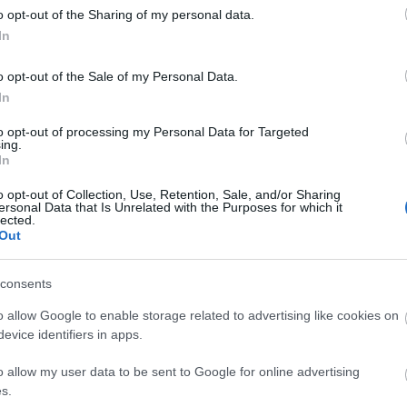
Endre
o opt-out of the Sharing of my personal data.
nag
In
Süm
o opt-out of the Sale of my Personal Data.
Évfo
febr
In
Ke
to opt-out of processing my Personal Data for Targeted
ing.
In
o opt-out of Collection, Use, Retention, Sale, and/or Sharing
Cí
ersonal Data that Is Unrelated with the Purposes for which it
lected.
Out
1. 
Bak
Bal
consents
Bal
csa
o allow Google to enable storage related to advertising like cookies on
Kár
evice identifiers in apps.
feb
o allow my user data to be sent to Google for online advertising
gép
s.
hel