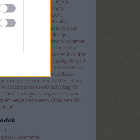
ználd
hónap témája
I. István
időjárás
raktív
irodalom
január
jeles napok
tudomány
július
június
karácsony
zőművészet
Keszthely
kézirat
kiállítás
észet
könyvajánló
könyvkiadás
könyvtár
yvtártudomány
kvíz
legendák
május
őgazdaság
morzsa
Nagyvázsony
november
lvészet
oktatás
október
orvostudomány
emutató
Pannon Egyetem
Pápa
Petőfi Színház
sz
régmúlt
rejtvény
Révfülöp
sajtófigyelő
sport
meg
Szentgál
Szent István emlékév
szeptember
nház
színművészet
szobrászat
szőlészet
olca
településfejlesztés
természet
Tés
Tihany
anyi Apátság
történelem
túrázás
újságírás
ás
Várpalota
vegyészet
vegyipar
Veszprém
zprém megye
Vörösberény
Zánka
zene
Zirc
kefelhő
eedek
2.0
egyzések
,
kommentek