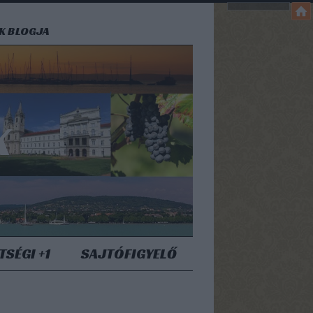
EK BLOGJA
K
TSÉGI +1
SAJTÓFIGYELŐ