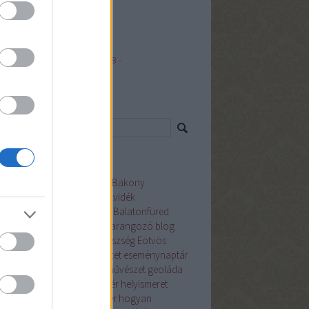
yvilágban
eg
rdulók a jövő héten (január 28 -
uár 3.)
resés
mkék
világháború
Ajka
augusztus
Bakony
onybél
Balaton
Balaton-felvidék
atonalmádi
Balatonfőkajár
Balatonfüred
atonkenese
bányászat
beharangozó
blog
lád
december
Devecser
egészség
Eötvös
oly Megyei Könyvtár
építészet
eseménynaptár
ruár
Felsőörs
festészet
filmművészet
geoláda
észet
hadtörténet
Hajmáskér
helyismeret
ytörténet
Herend
híres ember
hogyan