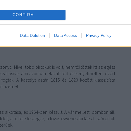
rmáció tanait. I. Lipót király 1675. január 13- án kiadott
egének vallásszabadságot biztosít.
Nem sokkal ezután 1683-
si-vár területén belül. 1796-ban Gróf Zichy Károly telket
CONFIRM
pül az új templom, melynek fazsindelyes teteje 1863-ban
cserélik. A templom tornya az idők folyamán megsüllyedt,
egerősítették. A toronyban lakó harangok a templom előtti
Data Deletion
Data Access
Privacy Policy
-12-ben felújították.
sonyt. Mivel több birtokuk is volt, nem töltötték itt az egész
k szállásnak ami azonban elavult lett és kényelmetlen, ezért
ogtak. A kastélyt aztán 1815 és 1820 között klasszicista
nt üzemel.
 alkotása, és 1964-ben készült. A vár melletti dombon áll.
ldet, a ló feje leszegve, a lovas egyenes tartással, szőrén üli
szerűek.