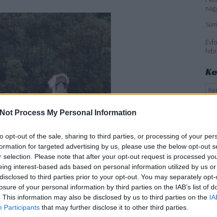
nag
Süm
Évfo
febr
Ke
Cí
Not Process My Personal Information
1. 
to opt-out of the sale, sharing to third parties, or processing of your per
Bak
formation for targeted advertising by us, please use the below opt-out s
Bal
r selection. Please note that after your opt-out request is processed y
Bal
eing interest-based ads based on personal information utilized by us or
csa
disclosed to third parties prior to your opt-out. You may separately opt-
Kár
losure of your personal information by third parties on the IAB’s list of
feb
. This information may also be disclosed by us to third parties on the
IA
gép
Participants
that may further disclose it to other third parties.
hel