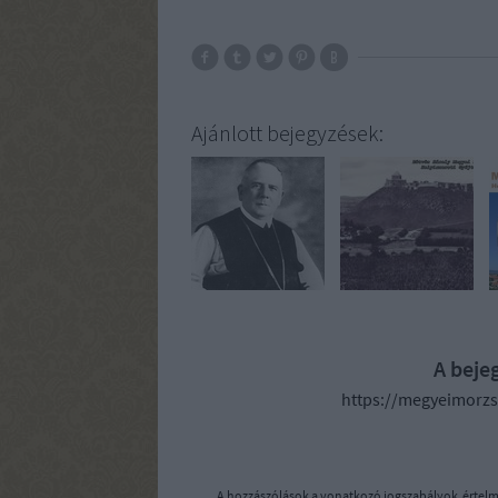
Ajánlott bejegyzések:
A beje
https://megyeimorzs
A hozzászólások a
vonatkozó jogszabályok
értelm