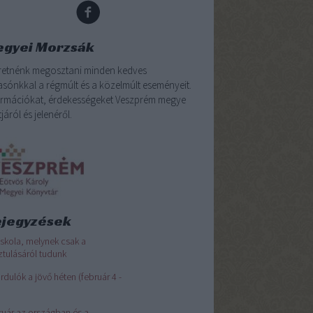
gyei Morzsák
retnénk megosztani minden kedves
asónkkal a régmúlt és a közelmúlt eseményeit.
ormációkat, érdekességeket Veszprém megye
járól és jelenéről.
jegyzések
iskola, melynek csak a
tulásáról tudunk
rdulók a jövő héten (február 4 -
ruár az országban és a