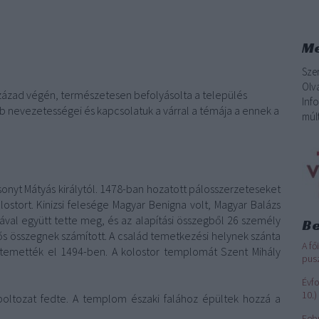
Me
Sze
Olv
század végén, természetesen befolyásolta a település
Inf
b nevezetességei és kapcsolatuk a várral a témája a ennek a
múlt
onyt Mátyás királytól. 1478-ban hozatott pálosszerzeteseket
lostort. Kinizsi felesége Magyar Benigna volt, Magyar Balázs
ósával együtt tette meg, és az alapítási összegből 26 személy
Be
tős összegnek számított. A család temetkezési helynek szánta
A fő
is temették el 1494-ben. A kolostor templomát Szent Mihály
pusz
Évfo
10.)
boltozat fedte. A templom északi falához épültek hozzá a
Feb