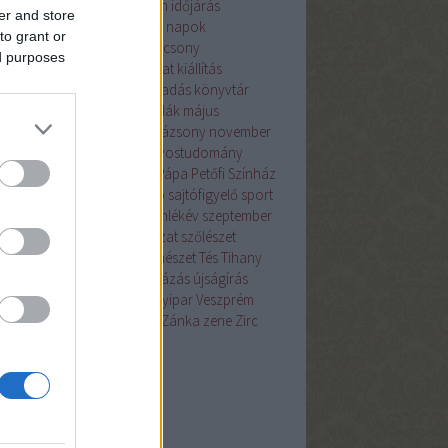
ználd
hónap témája
I. István
időjárás
er and store
raktív
irodalom
január
jeles napok
to grant or
tudomány
július
június
karácsony
ed purposes
zőművészet
Keszthely
kézirat
kiállítás
észet
könyvajánló
könyvkiadás
könyvtár
yvtártudomány
kvíz
legendák
május
őgazdaság
morzsa
Nagyvázsony
november
lvészet
oktatás
október
orvostudomány
emutató
Pannon Egyetem
Pápa
Petőfi Színház
sz
régmúlt
rejtvény
Révfülöp
sajtófigyelő
sport
meg
Szentgál
Szent István emlékév
szeptember
nház
színművészet
szobrászat
szőlészet
olca
településfejlesztés
természet
Tés
Tihany
anyi Apátság
történelem
túrázás
újságírás
ás
Várpalota
vegyészet
vegyipar
Veszprém
zprém megye
Vörösberény
Zánka
zene
Zirc
kefelhő
eedek
2.0
egyzések
,
kommentek