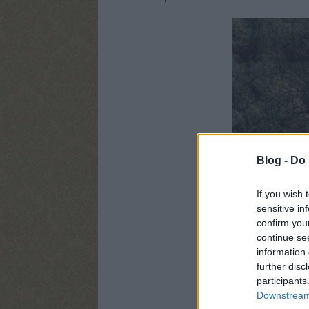
Blog -
Do 
If you wish 
sensitive in
confirm you
continue se
information 
further disc
participants
Downstream 