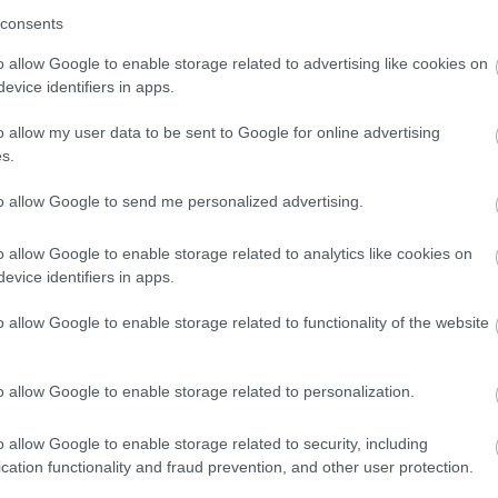
Ato
consents
bej
o allow Google to enable storage related to advertising like cookies on
ndenszentek tiszteletére emelt kőtemplomot a Vezsenyiek
evice identifiers in apps.
n stílusban. Ez lett a temetkezőhelyük is, de sírjaiknak sajnos
Eg
felújíttatta, átépíttette gótikus stílusban. A templom a régi
o allow my user data to be sent to Google for online advertising
zély közeledtével a lakosok elhagytak, közelebb költöztek a
s.
 indult.
to allow Google to send me personalized advertising.
 Zichy-család birtokába, akik csak az 1710-es évektől
ztésével. Ekkor katolikus németeket telepítettek be, és a
o allow Google to enable storage related to analytics like cookies on
us fényében helyreállították, majd új berendezéssel látták
evice identifiers in apps.
ra a templomot.
o allow Google to enable storage related to functionality of the website
n szentmise Nagyvázsony búcsúnapján, augusztus 20-án, de
 is szolgál.
o allow Google to enable storage related to personalization.
o allow Google to enable storage related to security, including
 is utat tört hazánkba, és a végvári katonaság jelentős része
cation functionality and fraud prevention, and other user protection.
ár védelmére rendelt katonák döntő többsége német, akik