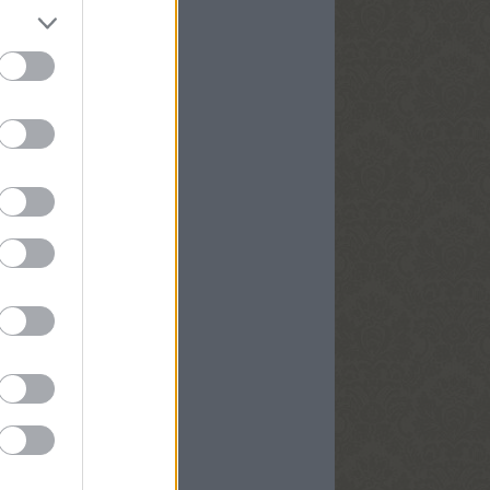
m
egyzések
,
kommentek
yéb