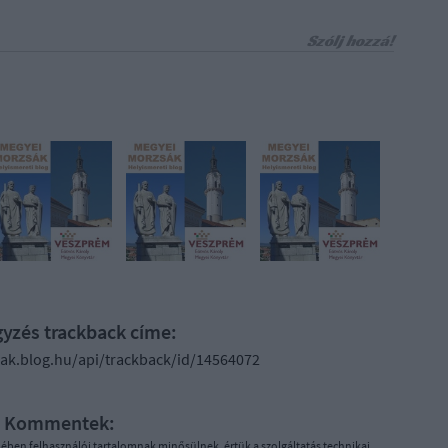
Szólj hozzá!
gyzés trackback címe:
ak.blog.hu/api/trackback/id/14564072
Kommentek:
ében felhasználói tartalomnak minősülnek, értük a
szolgáltatás technikai