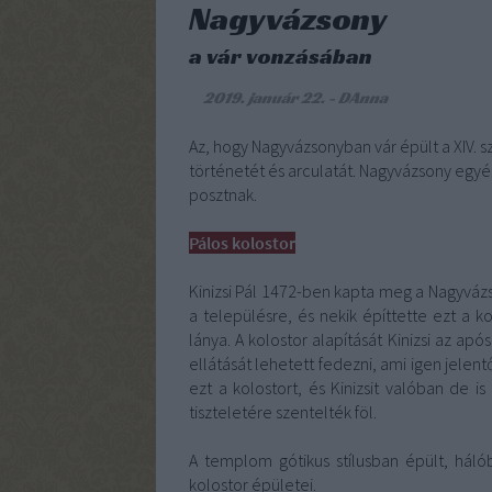
Nagyvázsony
a vár vonzásában
2019. január 22.
-
DAnna
Az, hogy Nagyvázsonyban vár épült a XIV. 
történetét és arculatát. Nagyvázsony egyé
posztnak.
Pálos kolostor
Kinizsi Pál 1472-ben kapta meg a Nagyvázs
a településre, és nekik építtette ezt a ko
lánya. A kolostor alapítását Kinizsi az ap
ellátását lehetett fedezni, ami igen jelen
ezt a kolostort, és Kinizsit valóban de 
tiszteletére szentelték föl.
A templom gótikus stílusban épült, háló
kolostor épületei.