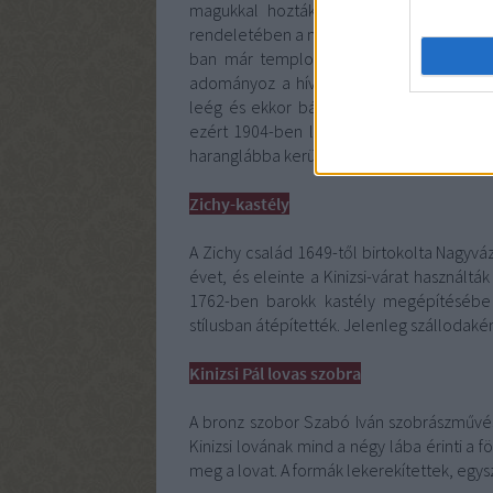
magukkal hozták s elterjesztették a refo
rendeletében a nagyvázsonyi végvár őrser
ban már templomot is építhetnek a Kiniz
adományoz a hívők számára, melyre felé
leég és ekkor bádog- és cserépfedésre 
ezért 1904-ben lebontották, a falakat m
haranglábba kerültek át. A templomot 2011
Zichy-kastély
A Zichy család 1649-től birtokolta Nagyváz
évet, és eleinte a Kinizsi-várat használtá
1762-ben barokk kastély megépítésébe f
stílusban átépítették. Jelenleg szállodaké
Kinizsi Pál lovas szobra
A bronz szobor Szabó Iván szobrászművész
Kinizsi lovának mind a négy lába érinti a fö
meg a lovat. A formák lekerekítettek, egy