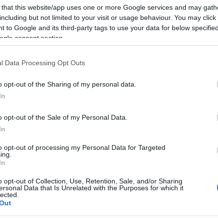
has
 that this website/app uses one or more Google services and may gath
inte
including but not limited to your visit or usage behaviour. You may click 
jog
 to Google and its third-party tags to use your data for below specifi
kép
ogle consent section.
költ
os kolostor romjai (
)
forrás
kön
l Data Processing Opt Outs
mez
özül négy fennmaradt a mai napig. Az egyik a veszprémvölgyi
nye
Magyar Benigna, Kinizsi Pál felesége számára készült, a
ősb
o opt-out of the Sharing of my personal data.
omszédos Csepely faluban élt Simon nevű kisnemes kapta.
plu
In
Sü
ch-kódex
,
Czech-kódex
,
Peer-kódex
.
szí
o opt-out of the Sale of my Personal Data.
Tap
In
t békében, mert a török veszély miatt a szerzetesek 1543-
Tih
prém eleste után felrobbantották, hogy ne vehesse be magát
vall
to opt-out of processing my Personal Data for Targeted
a Nagyvázsonyi vár falainak megerősítésére használták fel.
ing.
Ves
In
Cím
o opt-out of Collection, Use, Retention, Sale, and/or Sharing
F
ersonal Data that Is Unrelated with the Purposes for which it
 Szilárd. - p. 52-59. == A királyi udvar építkezései
lected.
RSS 
Out
bej