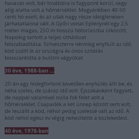
havazás volt, bár továbbra is fagypont körül, vagy
alig alatta volt a hőmérséklet. Megyénkben 40-50
centi hó esett, és az utak nagy része ideiglenesen
járhatatlanná vált. A Győri vonat Eplénynél egy 2,5
méter magas, 250 m hosszú hótorlaszba ütközött.
Napokig tartott a teljes úthálózat
felszabadítása. Szilveszterre némileg enyhült az idő,
köd szállt le az országra és ónos szitálás
bosszantotta a bulizni vágyókat.
30 éve, 1988-ban ...
20-án egy hidegfortont követően enyhülés állt be, és
néha szeles, de száraz idő volt. Éjszakánként fagyott,
de nappal valamivel nulla fok felet volt a
hőmérséklet. Csapadék a két ünnep között sem volt,
de leszállt a köd, néhol pedig szelessé vált az idő. A
köd néhol egész év végig nehezítette a közlekedést.
40 éve, 1978-ban