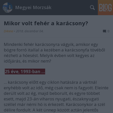
Megyei Morzsák
Mikor volt fehér a karácsony?
DAnna
•
2018. december 04.
0
Mindenki fehér karácsonyra vágyik, amikor egy
bögre forró itallal a kezében a karácsonyfa tövéből
nézheti a hóesést. Melyik évben volt kegyes az
időjárás, és mikor nem?
25 éve, 1993-ban ...
... karácsony előtt egy ciklon hatására a vártnál
enyhébb volt az idő, még csak nem is fagyott. Eleinte
derült volt az ég, majd beborult, és egyre többet
esett, majd 23-án viharos nyugati, északnyugati
széllel már némi hó is érkezett. Karácsonykor a szél
délire fordult. A két ünnep között aztán jelentős