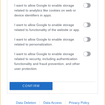
I want to allow Google to enable storage
related to analytics like cookies on web or
device identifiers in apps.
I want to allow Google to enable storage
related to functionality of the website or app.
Keszthely, Sziget-strand 1958-ban (
Forrás
)
I want to allow Google to enable storage
related to personalization.
További régi téli képek böngészhetőek az Eötvös
Károly Megyei Könyvtár frissen megnyílt Topotéka
I want to allow Google to enable storage
oldalán.
related to security, including authentication
functionality and fraud prevention, and other
Kattintson!
user protection.
CONFIRM
Címkék:
időjárás
december
morzsa
Data Deletion
Data Access
Privacy Policy