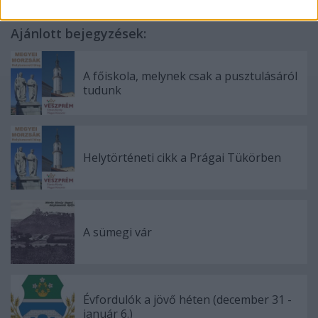
Ajánlott bejegyzések:
A főiskola, melynek csak a pusztulásáról
tudunk
Helytörténeti cikk a Prágai Tükörben
A sümegi vár
Évfordulók a jövő héten (december 31 -
január 6.)