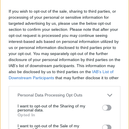
ére ismét befagyott a Balaton.
If you wish to opt-out of the sale, sharing to third parties, or
processing of your personal or sensitive information for
targeted advertising by us, please use the below opt-out
section to confirm your selection. Please note that after your
opt-out request is processed you may continue seeing
interest-based ads based on personal information utilized by
us or personal information disclosed to third parties prior to
your opt-out. You may separately opt-out of the further
disclosure of your personal information by third parties on the
IAB’s list of downstream participants. This information may
also be disclosed by us to third parties on the
IAB’s List of
Downstream Participants
that may further disclose it to other
third parties.
Please note that this website/app uses one or more Google
Personal Data Processing Opt Outs
A tihanyi kikötő 1968 telén, Tóth Lajos fényképén
services and may gather and store information including but
(
Forrás
)
not limited to your visit or usage behaviour. You may click to
I want to opt-out of the Sharing of my
personal data.
grant or deny consent to Google and its third-party tags to
Opted In
use your data for below specified purposes in below Google
consent section.
I want to opt-out of the Sale of my